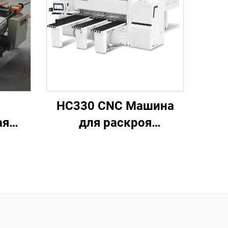
HC330 CNC Машина
ая
для раскроя
ая
древесины для
чная
мебельной фабрики
роя