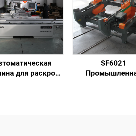
втоматическая
SF6021
ина для раскроя
Промышленн
панелей для
автоматическ
работки твёрдой
двойная торцово
древесины в
пила для раск
мебельном
древесины
производстве