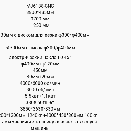
MJ6138-CNC
3800*435мм
3700 мм
1250 мм
130мм с диском для резки φ300/φ400мм
50/90мм с пилой φ300/φ400мм
электрический наклон 0-45°
φ400мм+φ120мм
450мм
30мм+20мм
4000/6000 об/мин
8000 об/мин
5.5квт+1.1квт
380в 50гц 3ф
3850*3630*830мм
200*1300мм 1240кг +4000*450*300мм 160кг
ьте и увеличьте толщину основного корпуса
машины