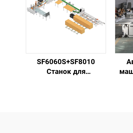
SF6060S+SF8010
А
Станок для
маш
распиловки
древесины с высокой
об
скоростью для
изготовления
деревянных
europоддонов