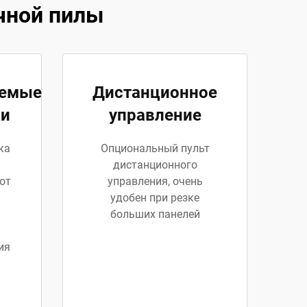
чной пилы
яемые
Дистанционное
ки
управление
ка
Опциональный пульт
дистанционного
от
управления, очень
удобен при резке
больших панелей
ия