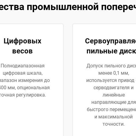
ства промышленной попере
Цифровых
Сервоуправл
весов
пильные дис
Полнодиапазонная
Допуск пильного дис
цифровая шкала,
менее 0,1 мм,
иапазон измерения до
используется привод 
400 мм, опциональная
серводвигателя и
точная регулировка.
линейные
направляющие для
быстрого перемещен
и максимальной
точности.