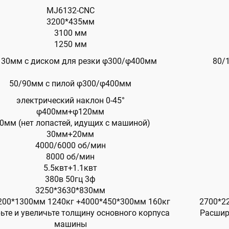
MJ6132-CNC
3200*435мм
3100 мм
1250 мм
130мм с диском для резки φ300/φ400мм
80/
50/90мм с пилой φ300/φ400мм
электрический наклон 0-45°
φ400мм+φ120мм
0мм (нет лопастей, идущих с машиной)
30мм+20мм
4000/6000 об/мин
8000 об/мин
5.5квт+1.1квт
380в 50гц 3ф
3250*3630*830мм
200*1300мм 1240кг +4000*450*300мм 160кг
2700*2
ьте и увеличьте толщину основного корпуса
Расшир
машины