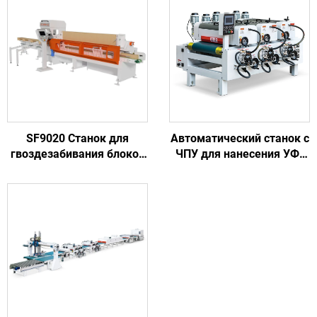
SF9020 Станок для
Автоматический станок с
гвоздезабивания блоков
ЧПУ для нанесения УФ-
поддона для
покрытия на панели
изготовления твердых
мебельной доски из ПВХ
блочных деревянных
europоддонов