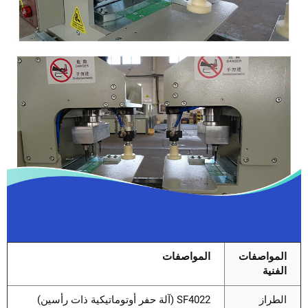
المواصفات
المواصفات
الفنية
الطراز
SF4022 (آلة حفر أوتوماتيكية ذات رأسين)