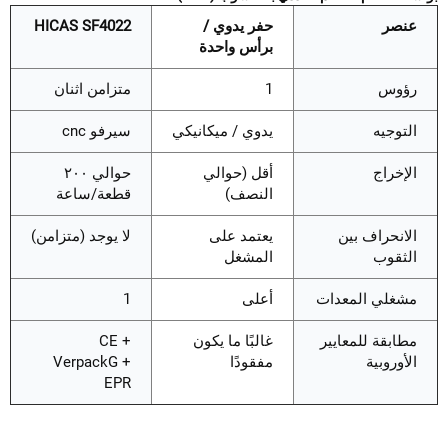
عنصر
حفر يدوي /
HICAS SF4022
برأس واحدة
رؤوس
1
متزامن اثنان
التوجيه
يدوي / ميكانيكي
سيرفو cnc
الإخراج
أقل (حوالي
حوالي ٢٠٠
النصف)
قطعة/ساعة
الانحراف بين
يعتمد على
لا يوجد (متزامن)
الثقوب
المشغل
مشغلي المعدات
أعلى
1
مطابقة للمعايير
غالبًا ما يكون
CE +
الأوروبية
مفقودًا
VerpackG +
EPR