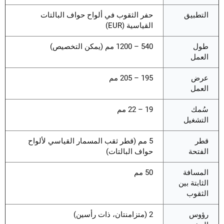
التطبيق
حفر الثقوب في ألواح حواف البالتات
القياسية (EUR)
طول
540 – 1200 مم (يمكن التخصيص)
العمل
عرض
195 – 205 مم
العمل
سُمك
19 – 22 مم
التشغيل
قطر
5 مم (قطر ثقب المسمار القياسي لألواح
الفتحة
حواف البالتات)
المسافة
50 مم
الثابتة بين
الثقوب
رؤوس
2 (متزامنتان، ذات رأسين)