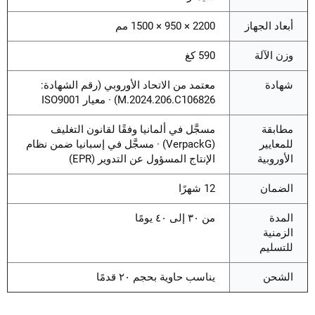
أبعاد الجهاز
2200 × 950 × 1500 مم
وزن الآلة
590 كغ
شهادة
معتمد من الاتحاد الأوروبي (رقم الشهادة:
M.2024.206.C106826) · معيار ISO9001
مطابقة
مسجَّل في ألمانيا وفقًا لقانون التغليف
للمعايير
(VerpackG) · مسجَّل في إسبانيا ضمن نظام
الأوروبية
الإنتاج المسؤول عن التدوير (EPR)
الضمان
12 شهرًا
المدة
من ٣٠ إلى ٤٠ يومًا
الزمنية
للتسليم
الشحن
يناسب حاوية بحجم ٢٠ قدمًا