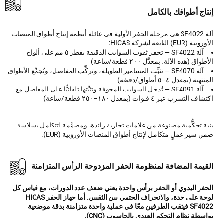
اج أطواقك بالكامل
آلة SF4022 هي مرحلة الحفر الأولية في عائلة أنظمة إنتاج أطواق المنصات
EU) التابعة لشركة HICAS:
آلة SF4022 — تحفر ثقوب السوايب الدقيقة بقطر ٥ مم على ألواح
ق (هذه الآلة، بمعدَّل ٢٠٠ قطعة/ساعة)
آلة SF4070 — تثبِّت المسامير الطويلة، وتركِّب المفاصل، وتُجمِّع الأطواق
ة (بمعدل ٤–٥ أطواق/دقيقة)
آلة SF4091 — تُدخل السوايب المجوفة وتثبِّتها تلقائيًّا على المفاصل مع
لتسرب عبر ٤ قنوات (بمعدل ١٨٠–٢٥٠ قطعة/ساعة)
 تحكُّمية مصنوعة من علامات تجارية رائدة، ومصمَّمة لتتكامل بسلاسة
سير عملٍ متكامل لإنتاج أطواق المنصات الأوروبية (EUR).
يمة المضافة لمنظومة الحفر المزدوجة الرأس المتزامنة
فر اليدوي أو الحفر برأس واحدة يعني ضعف عدد الدورات، مع قياس كل
لوحة على حدة، والانحراف الحتمي بين الثقبين. أما جهاز الحفر HICAS
SF4022 فيثقب الطرفين معًا في عملية واحدة متزامنة بدقة موضعية
طة نظام التحكم العددي بالحاسوب (CNC).