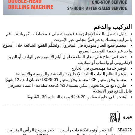
تركيب والدعم
دليل تشغيل باللغة الإنجليزية + فيديو تشغيلي + مخططات كهربائية — قم
ركيب بنفسك بدعمٍ فنيٍّ مجاني عبر الإنترنت
معظم قطع الغيار متوفرة في المخزون؛ وتُسَلَّم القطع الشائعة خلال أسبوع
د عبر خدمة التوصيل السريع
دعم فني متاح على مدار الساعة طوال أيام الأسبوع عبر الهاتف أو البريد
لكتروني أو واتساب أو سكايب
توفير خدمة مهندسين في الخارج
يدعم النظام اللغات التالية: الإنجليزية والصينية والروسية والإسبانية
معتمد وفق معيار CE · معتمد وفق معيار ISO9001 · ضمان لمدة 12 شهرًا
طرق دفع مرنة: تحويل بنكي بنسبة 30% كدفعة مقدمة · اعتماد مصرفي
 للدفع فور الاستلام
يُشحن في حاوية مقاس 20 قدمًا؛ ومدة التسليم 30–40 يومًا
و
SF4022 — آلة حفر أوتوماتيكية ذات رأسين — حفر مزدوج الرأس المتزامن ·