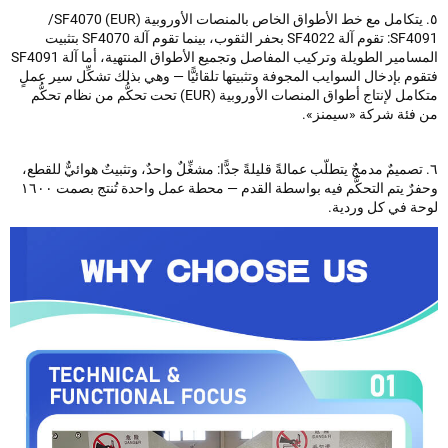
٥. يتكامل مع خط الأطواق الخاص بالمنصات الأوروبية (EUR) SF4070‏/‏
SF4091: تقوم آلة SF4022 بحفر الثقوب، بينما تقوم آلة SF4070 بتثبيت
المسامير الطويلة وتركيب المفاصل وتجميع الأطواق المنتهية، أما آلة SF4091
م بإدخال السوايب المجوفة وتثبيتها تلقائيًّا — وهي بذلك تشكِّل سير عملٍ
متكامل لإنتاج أطواق المنصات الأوروبية (EUR) تحت تحكُّم من نظام تحكُّم
فئة شركة «سيمنز».
 تصميمٌ مدمجٌ يتطلّب عمالةً قليلةً جدًّا: مشغِّلٌ واحدٌ، وتثبيتٌ هوائيٌّ للقطع،
وحفرٌ يتم التحكُّم فيه بواسطة القدم — محطة عمل واحدة تُنتج بصمت ١٦٠٠
ة في كل وردية.