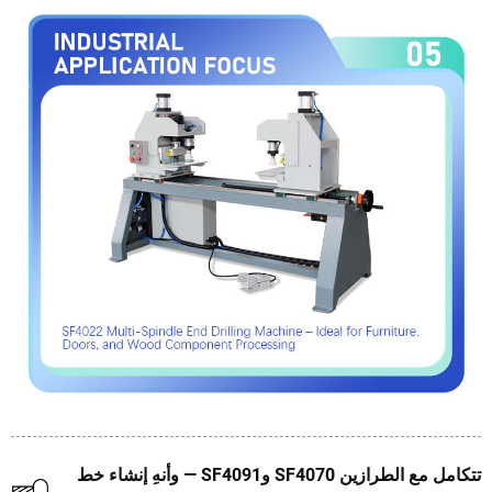
تتكامل مع الطرازين SF4070 وSF4091 — وأنهِ إنشاء خط