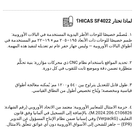
ختار HICAS SF4022؟
 مُصمَّم خصيصًا للوحات الأطر اليدوية المستخدمة في البالات الأوروبية:
صُمم خصيصًا للوحات ذات الأبعاد ١٩٥–٢٠٥ مم × ١٩–٢٢ مم المستخدمة في
ق البالات الأوروبية — وليس جهاز حفر عام تم تعديله لتنفيذ هذه المهمة.
٢. تحديد المواقع باستخدام نظام CNC ذي محركات مؤازرة: بنية تحكُّم
وِّرة تضمن دقة وموضع ثابت للثقوب في كل دورة.
٣. طول قابل للتعديل يتراوح بين ٥٤٠ و١٢٠٠ مم: يُمكنه معالجة أطواق
سية ومخصصة؛ ويُتاح تخصيص أطول من النطاق القياسي.
 حزمة الامتثال للمعايير الأوروبية: معتمد من الاتحاد الأوروبي (رقم الشهادة:
M.2024.206.C106826)، بالإضافة إلى التسجيل في ألمانيا وفق قانون
التغليف (VerpackG) وفي إسبانيا ضمن نظام الإنتاج المسؤول عن التدوير