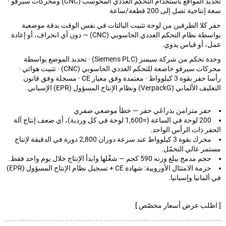
تحديد المواقع باستخدام التحكم العددي المحوسب (CNC) ومحركات سيرفو ·
نتاجية تصل إلى 200 قطعة/ساعة
 كلا الطرفين من لوحة تثبيت البالتات في نفس الوقت بدقة موضعية
بواسطة نظام التحكم العددي الحاسوبي (CNC) — دون أي انحراف، أو إعادة
، أو قياس يدوي.
وحدة تحكم من شركة سيمنز (Siemens PLC) · تحديد الموضع بواسطة
محركات سيرفو خاضعة للتحكم العددي الحاسوبي (CNC) · تثبيت هوائي ·
رأسا حفر بقوة 3 كيلوواط · معتمدة وفق معيار CE · مسجلة وفق قانون
ماني (VerpackG) ونظام الإنتاج المسؤول (EPR) الإسباني.
حفر متزامن بذراعَي حفر — خطأ موضعي صفري
200 لوحة في الساعة (≈1,600 لوحة في كل وردية)، أي ضعف إنتاج آلة
فر ذات الرأس الواحد.
محرك بقوة 3 كيلوواط عند سرعة دوران 2,800 دورة في الدقيقة لإنتاج
مر عالي التحمّل.
حجم مدمج يبلغ وزنه 590 كجم — شغّلها وابدأ الإنتاج خلال يوم واحد فقط.
حزمة الامتثال الأوروبية: شهادة CE + تسجيل نظام الإنتاج المسؤول (EPR)
لمانيا وإسبانيا.
طلب عرض أسعار مخصّص ]