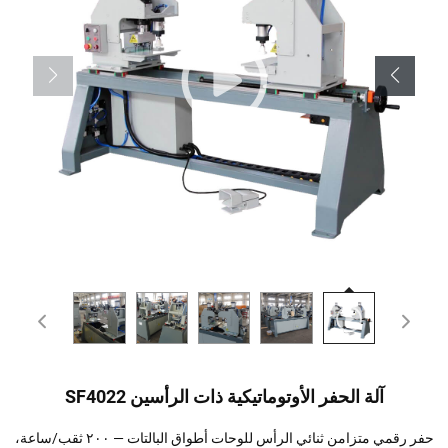
آلة الحفر الأوتوماتيكية ذات الرأسين SF4022
حفر رقمي متزامن ثنائي الرأس للوحات أطواق البالتات — ٢٠٠ ثقب/ساعة،