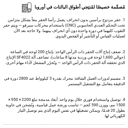
مَّمة خصيصًا لمُنتِجي أطواق البالتات في أوروبا
 حفر مزدوج برأسين بدون انحراف: يعمل رأسا الحفر معاً بشكل متزامن
تحت التحكم العددي الحاسوبي (CNC) باستخدام محركات سيرفو — ويتم حفر
وب كليهما في دورة واحدة دون أي انحراف بينهما. ولا حاجة بعد الآن
يات القياس أو التأشير أو الفحص اليدوي.
2. ضعف إنتاج آلات الحفر ذات الرأس الواحد: بإنتاج 200 لوحة في الساعة
(حوالي 1,600 لوحة في وردية مدتها 8 ساعات)، تضاعف آلة SF4022 الإنتاج
 تحققه آلة الحفر ذات الرأس الواحد — وتُحرّر المشغل لأداء مهام أخرى.
3. مصمم لدورات العمل الشاقة: محرك بقدرة 3 كيلوواط عند 2800 دورة في
قيقة يتعامل مع التشغيل المستمر
4. توصيل واستخدام فوري خلال يوم واحد: أبعاد مدمجة تبلغ 2200 × 950 ×
1500 مم، ووزن 590 كجم — تناسب ورشة عمل قياسية، وتُشحن في حاوية
بطول 20 قدمًا، ويمكن تشغيلها في نفس اليوم الذي يتم توصيل التيار
ربائي لها.