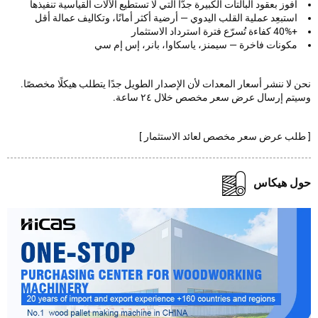
افوز بعقود البالتات الكبيرة جدًّا التي لا تستطيع الآلات القياسية تنفيذها
استبعِد عملية القلب اليدوي — أرضية أكثر أمانًا، وتكاليف عمالة أقل
+40% كفاءة تُسرّع فترة استرداد الاستثمار
مكونات فاخرة — سيمنز، ياسكاوا، بانر، إس إم سي
لا ننشر أسعار المعدات لأن الإصدار الطويل جدًا يتطلب هيكلًا مخصصًا.
م إرسال عرض سعر مخصص خلال ٢٤ ساعة.
لب عرض سعر مخصص لعائد الاستثمار ]
ل هيكاس