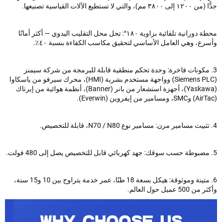
م)، والتي لا تستطيع الآلات القياسية تصنيعها.
محطة دورانية تلقائية بزاوية ١٨٠°: تحل محل التقليب اليدوي — أكثر أمانًا
رع، وهي العامل الأساسي لتحقيق مكاسب الكفاءة بنسبة ٤٠٪.
 مكونات فاخرة: وحدة تحكم منطقية قابلة للبرمجة من شركة سيمنز
(Siemens PLC) وواجهة مستخدم بشرية (HMI)، محرك سيرفو من ياسكاوا
(Yaskawa)، أجهزة استشعار من بانر (Banner)، أنظمة هوائية من إيرتاك
6. متينة وموثوقة: هيكل بسعة 18 طنًا، عمر خدمة يتراوح بين 10 و15 سنة،
50 عميل حول العالم.