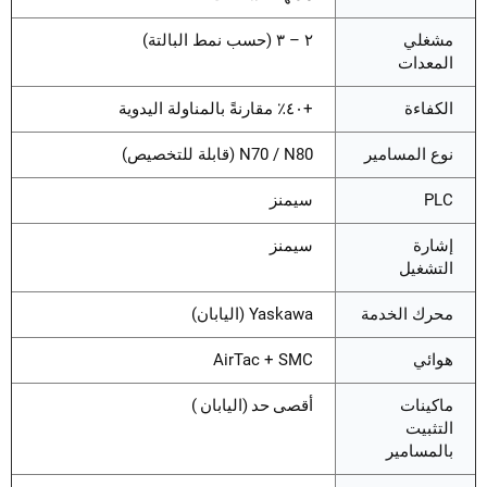
مشغلي
٢ – ٣ (حسب نمط البالتة)
المعدات
الكفاءة
+٤٠٪ مقارنةً بالمناولة اليدوية
نوع المسامير
N70 / N80 (قابلة للتخصيص)
PLC
سيمنز
إشارة
سيمنز
التشغيل
محرك الخدمة
Yaskawa (اليابان)
هوائي
AirTac + SMC
ماكينات
أقصى حد
(
اليابان
)
التثبيت
بالمسامير