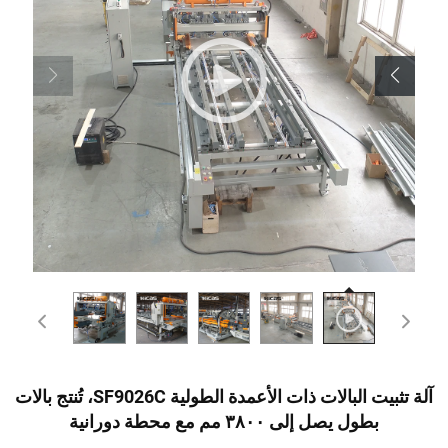
آلة تثبيت البالات ذات الأعمدة الطولية SF9026C، تُنتج بالات
بطول يصل إلى ٣٨٠٠ مم مع محطة دورانية