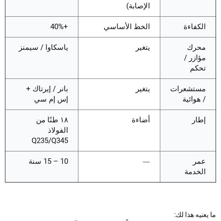
الإصابة)
الكفاءة
الخط الأساسي
+40%
محرك
يتغير
ياسكاوا / سيمنز
مؤازر /
تحكم
مستشعرات
يتغير
بانر / إيرتاك +
/ هوائية
إس إم سي
إطار
أضاءة
١٨ طنًا من
الفولاذ
Q235/Q345
عمر
—
10 – 15 سنة
الخدمة
عنيه هذا لك: