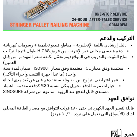
ركيب والدعم
دليل إرشادي باللغة الإنجليزية + مقاطع فيديو تعليمية + رسومات كهربائية
دعم هندسي مجاني عبر الإنترنت من فريق HICAS طوال فترة التركيب
متاح التثبيت والتدريب في الموقع (يتم تحمّل تكلفة سفر المهندس من قِبل
العميل)
معتمدة وفق معيار CE · معتمدة وفق معيار ISO9001 · ضمان لمدة سنة
واحدة (ما عدا أجهزة التثبيت وأجزاء التآكل)
عمر افتراضي يتراوح بين ١٠ و١٥ سنة · دعم فني عن بُعد مدى الحياة
خيارات مرنة للدفع: تحويل بنكي بنسبة 30% كدفعة مقدمة · اعتماد
مستندي قابل للدفع عند الرؤية · مدعوم من شركة SINOSURE
فق الجهد
قابلة لتغيير الجهد الكهربائي حتى ٤٨٠ فولت لتتوافق مع مصدر الطاقة المحلي
(الأسواق التي تعمل على تردد ٥٠/٦٠ هرتز).
و