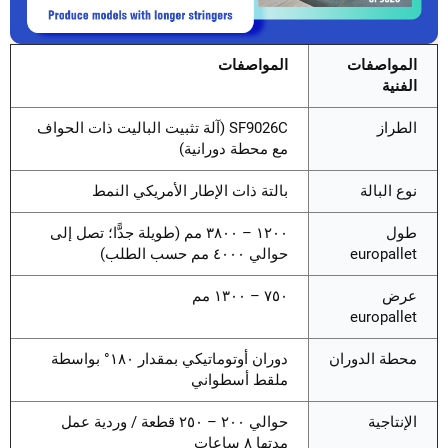
المواصفات
المواصفات
الفنية
الطراز
SF9026C (آلة تثبيت الباليت ذات الحواف
مع محطة دورانية)
نوع البالة
بالتة ذات الإطار الأمريكي النمط
طول
١٢٠٠ – ٣٨٠٠ مم (طويلة جدًّا؛ تصل إلى
europallet
حوالي ٤٠٠٠ مم حسب الطلب)
عرض
٧٥٠ – ١٣٠٠ مم
europallet
محطة الدوران
دوران أوتوماتيكي بمقدار ١٨٠° بواسطة
ملقط أسطواني
الإنتاجية
حوالي ٢٠٠ – ٢٥٠ قطعة / وردية عمل
مدتها ٨ ساعات