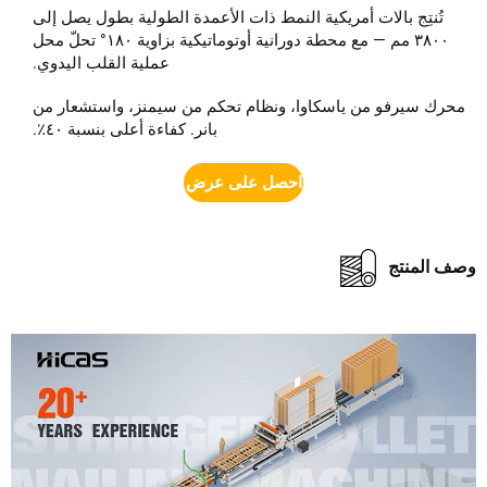
تُنتِج بالات أمريكية النمط ذات الأعمدة الطولية بطول يصل إلى
٣٨٠٠ مم — مع محطة دورانية أوتوماتيكية بزاوية ١٨٠° تحلّ محل
عملية القلب اليدوي.
رك سيرفو من ياسكاوا، ونظام تحكم من سيمنز، واستشعار من
بانر. كفاءة أعلى بنسبة ٤٠٪.
احصل على عرض أسعار
 المنتج