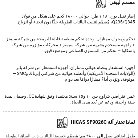
م ليبقى
إطار ثقيل بوزن ١,١٨ طن: حوالي ١٨٠٠٠ كجم على هيكل من فولاذ
 لتثبيت البالتات الطويلة جدًّا دون انحناء أو انزياح.
م ومحرك ممتازان: وحدة تحكم منطقية قابلة للبرمجة من شركة سيمنز
اجهة مستخدم بشرية من شركة سيمنز + محركات مؤازرة من شركة
كاوا — تحكم من المستوى الصناعي وموضع دقيق.
زة استشعار ونظام هوائي ممتازان: أجهزة استشعار من شركة بانر
(الولايات المتحدة الأمريكية) وأنظمة هوائية من شركتي إيرتاك وSMC —
قة، وتؤدي أداءً ممتازًا دوامًا بعد دوام.
عمر افتراضي يتراوح بين ١٠ و١٥ سنة: معتمدة وفق شهادة CE، وضمان لمدة
 واحدة، ودعم عن بُعد مدى الحياة.
تختار آلة HICAS SF9026C
طول إضافي يصل إلى ٣٨٠٠ مم: مُصمَّم خصيصًا للبالتات ذات الساق الطويلة