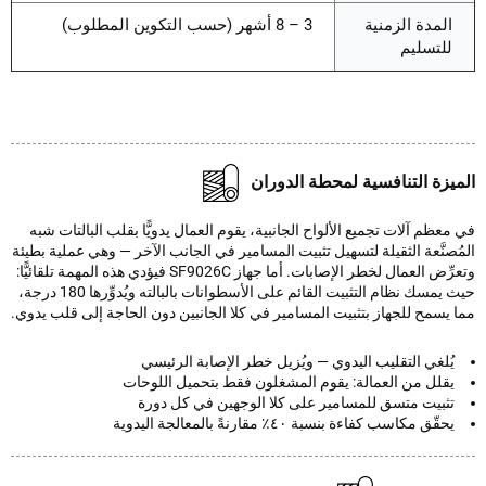
المدة الزمنية
3 – 8 أشهر (حسب التكوين المطلوب)
للتسليم
يزة التنافسية لمحطة الدوران
عظم آلات تجميع الألواح الجانبية، يقوم العمال يدويًّا بقلب البالتات شبه
صنَّعة الثقيلة لتسهيل تثبيت المسامير في الجانب الآخر — وهي عملية بطيئة
وتعرِّض العمال لخطر الإصابات. أما جهاز SF9026C فيؤدي هذه المهمة تلقائيًّا:
حيث يمسك نظام التثبيت القائم على الأسطوانات بالبالته ويُدوِّرها 180 درجة،
يسمح للجهاز بتثبيت المسامير في كلا الجانبين دون الحاجة إلى قلب يدوي.
يُلغي التقليب اليدوي — ويُزيل خطر الإصابة الرئيسي
يقلل من العمالة: يقوم المشغلون فقط بتحميل اللوحات
تثبيت متسق للمسامير على كلا الوجهين في كل دورة
يحقّق مكاسب كفاءة بنسبة ٤٠٪ مقارنةً بالمعالجة اليدوية