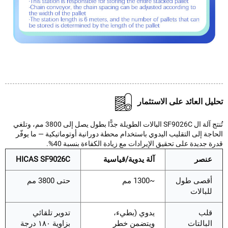
يل العائد على الاستثمار
تُنتج آلة ال SF9026C البالات الطويلة جدًّا بطول يصل إلى 3800 مم، وتلغي
جة إلى التقليب اليدوي باستخدام محطة دورانية أوتوماتيكية — ما يوفّر
 جديدة على تحقيق الإيرادات مع زيادة الكفاءة بنسبة 40%.
عنصر
آلة يدوية/قياسية
HICAS SF9026C
أقصى طول
~1300 مم
حتى 3800 مم
للبالات
قلب
يدوي (بطيء،
تدوير تلقائي
البالتات
ويتضمن خطر
بزاوية ١٨٠ درجة