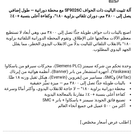
آلة تثبيت الباليت ذات الحواف SF9026C مع محطة دورانية — طول إضافي
تلقائي بزاوية ١٨٠°، وكفاءة أعلى بنسبة +٤٠٪
اصنع باليتات ذات حواف طويلة جدًّا تصل إلى ٣٨٠٠ مم، وهي أبعاد لا تستطيع
 الآلات معالجتها على الإطلاق. وتقوم المحطة الدورانية التلقائية بزاوية
١٨٠° بالانقلاب التلقائي للباليت بدلًا من الانقلاب اليدوي الخطر، مما يقلل
هد اليدوي المطلوب.
وحدة تحكم من شركة سيمنز (Siemens PLC)، محركات سيرفو من ياسكاوا
(Yaskawa)، أجهزة استشعار من بانر (Banner)، أنظمة هوائية من إيرتاك
باليتات طويلة جدًّا تصل إلى ٣٨٠٠ مم — ميزة تميُّز حقيقية
محطة دورانية بزاوية ١٨٠° — لا حاجة للانقلاب اليدوي، وأكثر أمانًا وسرعة
كفاءة أعلى بنسبة +٤٠٪ مقارنةً بالمعالجة اليدوية
تصنيع فائق الجودة: سيمنز + ياسكاوا + بانر + SMC
أكثر من ٥٠٠ عميل في جميع أنحاء العالم
طلب عرض أسعار مخصّص ]