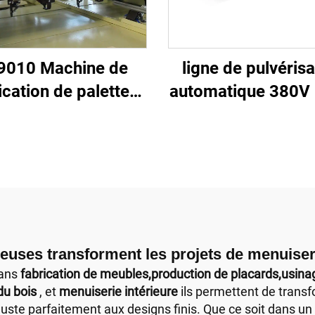
9010 Machine de
ligne de pulvérisa
ication de palettes
automatique 380V
n bois standard
3 phases pour au
américain pour
machines de menui
l'équipement de
menuiserie
ses transforment les projets de menuiserie
dans
fabrication de meubles,production de placards,usina
du bois
, et
menuiserie intérieure
ils permettent de trans
ste parfaitement aux designs finis. Que ce soit dans un a