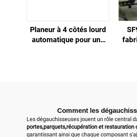
Planeur à 4 côtés lourd
SF
automatique pour une
fabr
usine de mobilier en bois
e
massif
Comment les dégauchisseu
Les dégauchisseuses jouent un rôle central 
portes,parquets,récupération et restauration 
garantissant ainsi que chaque composant s'aju