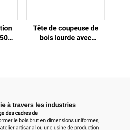
tion
Tête de coupeuse de
 50HZ
bois lourde avec
tres
couteaux en acier au
serie
soufre pour fraiseuse à
4 faces pour usine de
meubles
 à travers les industries
ge des cadres de
former le bois brut en dimensions uniformes,
telier artisanal ou une usine de production