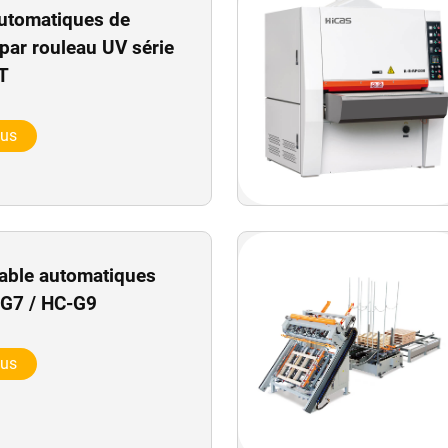
utomatiques de
par rouleau UV série
T
lus
able automatiques
-G7 / HC-G9
lus