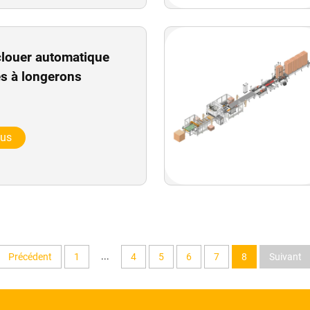
clouer automatique
es à longerons
lus
...
Précédent
1
4
5
6
7
8
Suivant