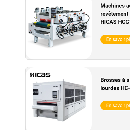
Machines a
revêtement 
HICAS HCG
En savoir p
Brosses à s
lourdes HC
En savoir p