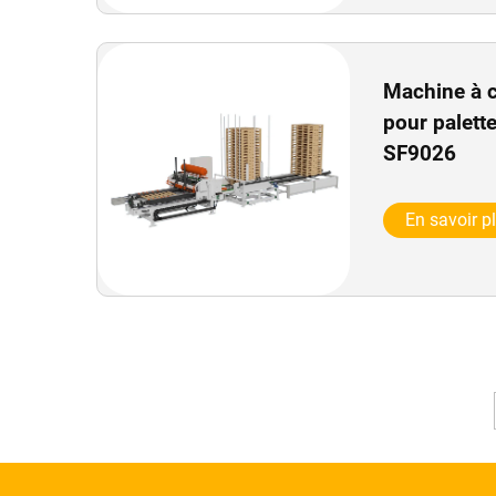
Machine à 
pour palett
SF9026
En savoir p