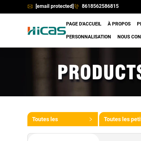
[email protected]
8618562586815
PAGE D'ACCUEIL
À PROPOS
P
PERSONNALISATION
NOUS CON
Toutes les
Toutes les pet
catégories
catégories