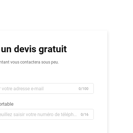
 un devis gratuit
ntant vous contactera sous peu.
0/100
rtable
0/16