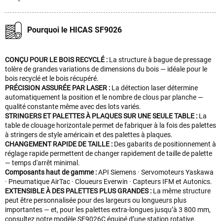
Pourquoi le HICAS SF9026
CONÇU POUR LE BOIS RECYCLÉ :
La structure à bague de pressage
tolère de grandes variations de dimensions du bois — idéale pour le
bois recyclé et le bois récupéré.
PRÉCISION ASSURÉE PAR LASER :
La détection laser détermine
automatiquement la position et le nombre de clous par planche —
qualité constante même avec des lots variés.
STRINGERS ET PALETTES À PLAQUES SUR UNE SEULE TABLE :
La
table de clouage horizontale permet de fabriquer à la fois des palettes
à stringers de style américain et des palettes à plaques.
CHANGEMENT RAPIDE DE TAILLE :
Des gabarits de positionnement à
réglage rapide permettent de changer rapidement de taille de palette
— temps d'arrêt minimal.
Composants haut de gamme :
API Siemens · Servomoteurs Yaskawa
· Pneumatique AirTac · Cloueurs Everwin · Capteurs IFM et Autonics.
EXTENSIBLE À DES PALETTES PLUS GRANDES :
La même structure
peut être personnalisée pour des largeurs ou longueurs plus
importantes — et, pour les palettes extra-longues jusqu’à 3 800 mm,
consultez notre modèle SF9026C équipé d’une station rotative.