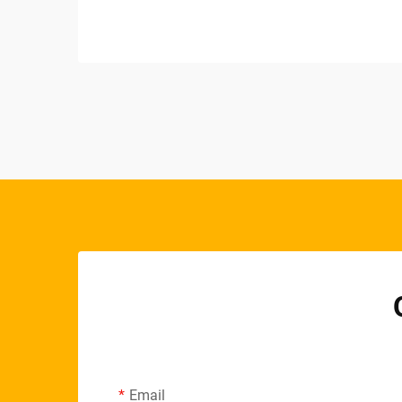
por rolo destaca-se como uma das
formas mais eficazes de aplicar
revestimentos, espalhando basicamente
uma camada consistente por toda a
superfície que necessita de t...
Email