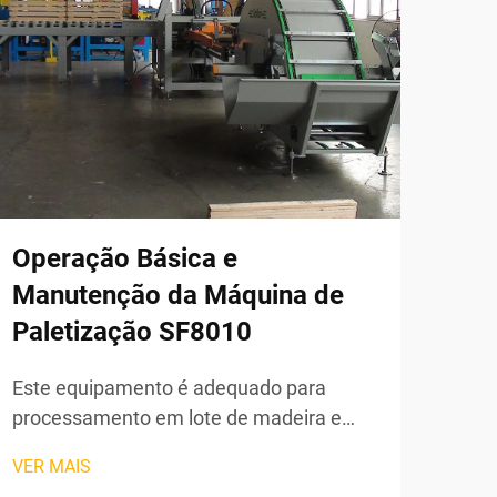
Operação Básica e
Máq
Manutenção da Máquina de
Ran
Paletização SF8010
Ca
Bás
Este equipamento é adequado para
Lub
processamento em lote de madeira e
pode ser utilizado na preparação de
I. P
VER MAIS
materiais de madeira na fase inicial de
se d