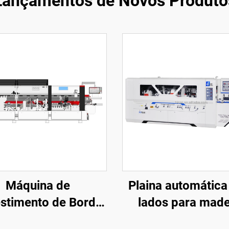
Lançamentos de Novos Produto
Máquina de
Plaina automática
stimento de Borda
lados para made
 com Pré-fresagem
maciça em fábric