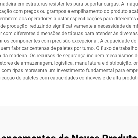
ira em estruturas resistentes para suportar cargas. A máquin
, fixação com pregos ou grampos e empilhamento do produto ac
mitem aos operadores ajustar especificações para diferentes 
s de produção, reduzindo significativamente a necessidade d
 com diferentes dimensões de tábuas para atender às diversas 
xar os componentes com precisão excepcional. A capacidade de
uem fabricar centenas de paletes por turno. O fluxo de trabalh
ada da madeira. Os recursos de segurança incluem mecanismos 
tores de armazenagem, logística, manufatura e distribuição, o
 com ripas representa um investimento fundamental para emp
ricação de paletes com capacidades confiáveis e de alta produti