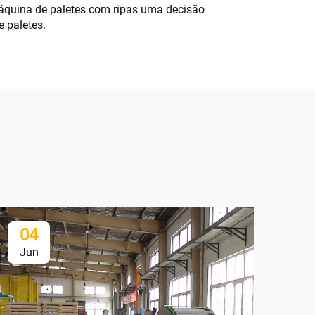
quina de paletes com ripas uma decisão
 paletes.
04
1
Jun
Ju