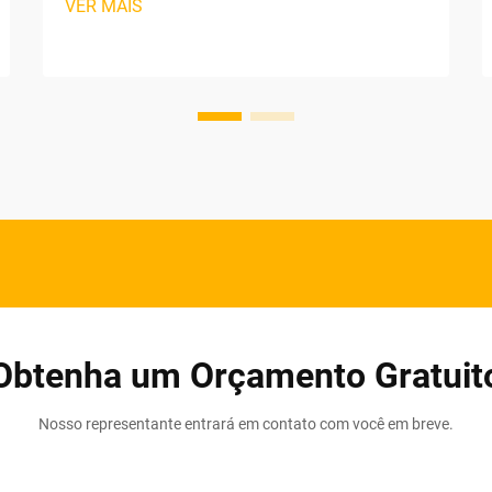
VER MAIS
Madeira: A automação de
transportadores elimina aqueles
incômodos gargalos manuais de
manuseio que causam cerca de 18% de
todos os atrasos na fabricação de
paletes de madeira. As abordagens
tradicionais simplesmente não
conseguem...
Obtenha um Orçamento Gratuit
Nosso representante entrará em contato com você em breve.