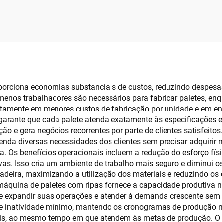
 Processamento de
móveis
rtas de Madeira
porciona economias substanciais de custos, reduzindo despes
menos trabalhadores são necessários para fabricar paletes, 
retamente em menores custos de fabricação por unidade e em en
arante que cada palete atenda exatamente às especificações ex
ção e gera negócios recorrentes por parte de clientes satisfeit
enda diversas necessidades dos clientes sem precisar adquirir 
a. Os benefícios operacionais incluem a redução do esforço fís
ivas. Isso cria um ambiente de trabalho mais seguro e diminui os
deira, maximizando a utilização dos materiais e reduzindo os
máquina de paletes com ripas fornece a capacidade produtiva n
 expandir suas operações e atender à demanda crescente sem a
de inatividade mínimo, mantendo os cronogramas de produção n
ais, ao mesmo tempo em que atendem às metas de produção. O r