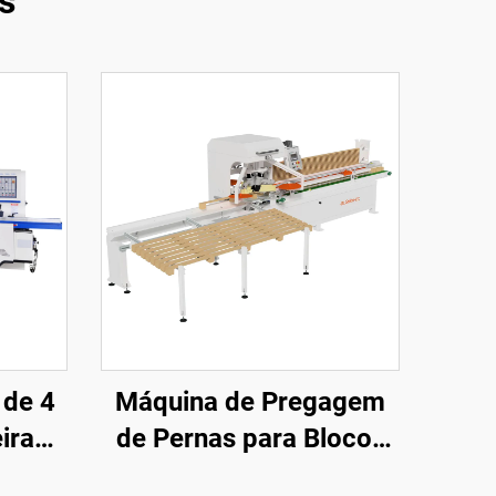
s
 de 4
Máquina de Pregagem
ira
de Pernas para Blocos
a de
de Paletes SF9020