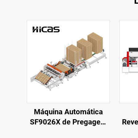
Máquina Automática
SF9026X de Pregagem
Reve
de Paletes Americanos
S320