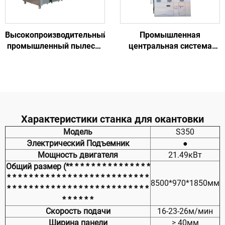
Высокопроизводительный
Промышленная
промышленный пылесос
центральная система
| Эффективная система
удаления пыли с
фильтрации воздуха
автоматической
очисткой фильтров,
низким уровнем шума,
энергосбережением,
высокой
Характеристики станка для окантовки
эффективностью для
Модель
S350
деревообработки и
Электрический Подъемник
●
металлообработки
Мощность двигателя
21.49кВт
Общий размер (** * * * * * * * * * * * * * *
* * * * * * * * * * * * * * * * * * * * * * * * * *
8500*970*1850мм
* * * * * * * * * * * * * * * * * * * * * * * * * *
* * * * * *
Скорость подачи
16-23-26м/мин
Ширина панели
≥ 40мм