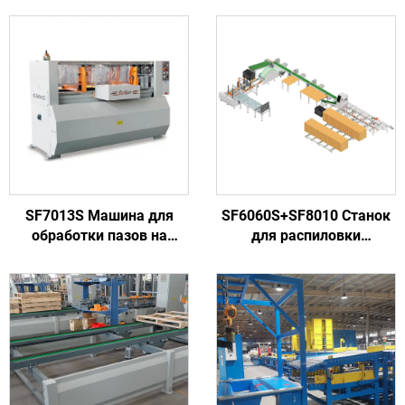
SF7013S Машина для
SF6060S+SF8010 Станок
обработки пазов на
для распиловки
деревянных поддонах с
древесины с высокой
высокой
скоростью для
производительностью,
изготовления
автоматическая, с двумя
деревянных
головками
europоддонов