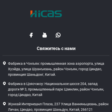
Свяжитесь с нами
Фабрика в Чэнъян: промышленная зона аэропорта, улица
Хуэйда, улица Шуанъюань, район Чэнъян, город Циндао,
провинция Шаньдонг, Китай.
Фабрика в Цзяочжоу: Национальное шоссе 204, запад
дороги № 3, промышленный парк Цзинлин, район Чэнъян,
город Циндао, Китай
Жунхай Интернешнл Плаза, 237 Улица Ванняньцюань, район
Личан, Циндао, провинция Шаньдун, Китай, 266121