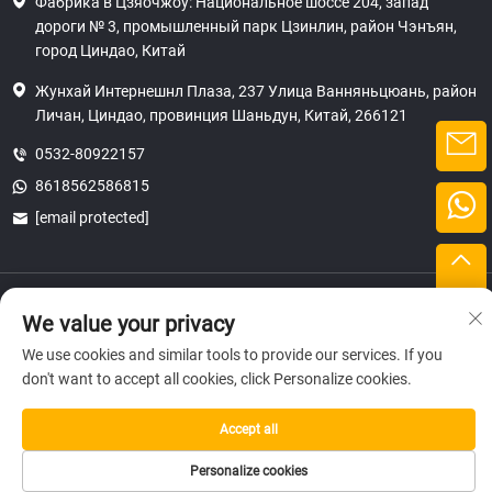
Фабрика в Цзяочжоу: Национальное шоссе 204, запад
дороги № 3, промышленный парк Цзинлин, район Чэнъян,
город Циндао, Китай
Жунхай Интернешнл Плаза, 237 Улица Ванняньцюань, район
Личан, Циндао, провинция Шаньдун, Китай, 266121
0532-80922157
8618562586815
[email protected]
Правообладатель © 2025 SHANDONG HICAS MACHINERY (GROUP) CO.,
We value your privacy
LTD.
конфиденциальность
We use cookies and similar tools to provide our services. If you
don't want to accept all cookies, click Personalize cookies.
Accept all
Personalize cookies