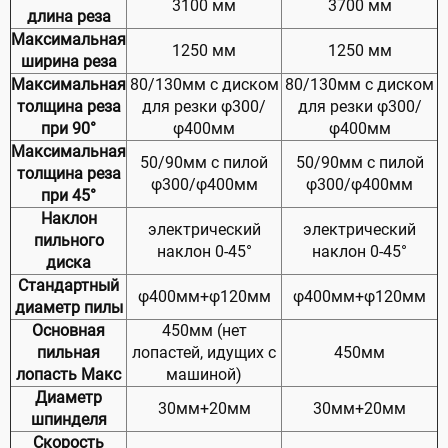
3100 мм
3700 мм
длина реза
Максимальная
1250 мм
1250 мм
ширина реза
Максимальная
80/130мм с диском
80/130мм с диском
толщина реза
для резки φ300/
для резки φ300/
при 90°
φ400мм
φ400мм
Максимальная
50/90мм с пилой
50/90мм с пилой
толщина реза
φ300/φ400мм
φ300/φ400мм
при 45°
Наклон
электрический
электрический
пильного
наклон 0-45°
наклон 0-45°
диска
Стандартный
φ400мм+φ120мм
φ400мм+φ120мм
диаметр пилы
Основная
450мм (нет
пильная
лопастей, идущих с
450мм
лопасть Макс
машиной)
Диаметр
30мм+20мм
30мм+20мм
шпинделя
Скорость