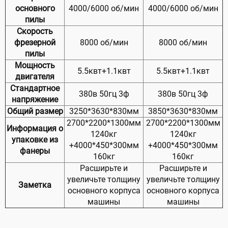
основного
4000/6000 об/мин
4000/6000 об/мин
пилы
Скорость
фрезерной
8000 об/мин
8000 об/мин
пилы
Мощность
5.5квт+1.1квт
5.5квт+1.1квт
двигателя
Стандартное
380в 50гц 3ф
380в 50гц 3ф
напряжение
Общий размер
3250*3630*830мм
3850*3630*830мм
2700*2200*1300мм
2700*2200*1300мм
Информация о
1240кг
1240кг
упаковке из
+4000*450*300мм
+4000*450*300мм
фанеры
160кг
160кг
Расширьте и
Расширьте и
увеличьте толщину
увеличьте толщину
Заметка
основного корпуса
основного корпуса
машины
машины