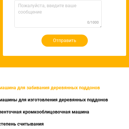
0/1000
Отправить
машина для забивания деревянных поддонов
машины для изготовления деревянных поддонов
ленточная кромкооблицовочная машина
степень считывания