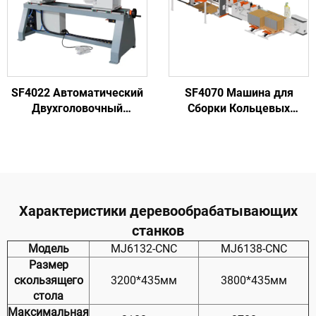
SF4022 Автоматический
SF4070 Машина для
Двухголовочный
Сборки Кольцевых
Сверлильный Станок
Элементов Деревянных
Двухголовочное
Поддонов для
Сверление для
Производства Кольцевых
Стандартизированной
Элементов Различных
Обработки Отверстий в
Размеров
Деревянных Поддонах
Характеристики деревообрабатывающих
станков
Модель
MJ6132-CNC
MJ6138-CNC
Размер
скользящего
3200*435мм
3800*435мм
стола
Максимальная