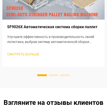
SF9026X Автоматическая система сборки паллет
Улучшите эффективность и производительность своей
логистики, выбрав систему автоматической сборки
паллет SF9026X. Разработанная для современных
складских и логистических потребностей, система может
СМОТРЕТЬ БОЛЬШЕ
быстро и точно собирать различные типы паллет,
значительно снижая затраты на рабочую силу и время
сборки.
Взгляните на отзывы клиентов