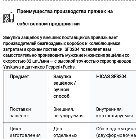
Преимущества производства пряжек на
собственном предприятии
Закупка защёлок у внешних поставщиков привязывает
производителей безгвоздевых коробок к колеблющимся
затратам и срокам поставки. SF3204 позволяет вам
самостоятельно производить мужские и женские защёлки со
скоростью 32 шт./мин — с высокой точностью сервоприводов
Yaskawa и датчиков Pepperl+Fuchs.
Предмет
Закупка
HICAS SF3204
защёлок /
ручной
способ
Поставки
Внешняя,
Внутренняя,
защёлок
регулируемая
контролируемая
Цикл
Два
Оба в одном цикле
изготовления
отдельных
(двухформовочная