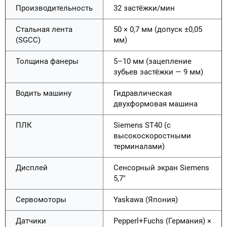
Производительность
32 застёжки/мин
Стальная лента
50 × 0,7 мм (допуск ±0,05
(SGCC)
мм)
Толщина фанеры
5–10 мм (зацепление
зубьев застёжки — 9 мм)
Водить машину
Гидравлическая
двухформовая машина
ПЛК
Siemens ST40 (с
высокоскоростными
терминалами)
Дисплей
Сенсорный экран Siemens
5,7"
Сервомоторы
Yaskawa (Япония)
Датчики
Pepperl+Fuchs (Германия) ×