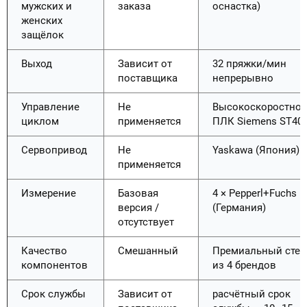
мужских и
заказа
оснастка)
женских
защёлок
Выход
Зависит от
32 пряжки/мин
поставщика
непрерывно
Управление
Не
Высокоскоростно
циклом
применяется
ПЛК Siemens ST40
Сервопривод
Не
Yaskawa (Япония)
применяется
Измерение
Базовая
4 × Pepperl+Fuchs
версия /
(Германия)
отсутствует
Качество
Смешанный
Премиальный стек
компонентов
из 4 брендов
Срок службы
Зависит от
расчётный срок