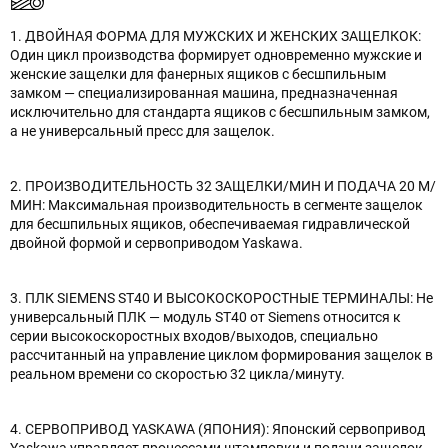
1. ДВОЙНАЯ ФОРМА ДЛЯ МУЖСКИХ И ЖЕНСКИХ ЗАЩЕЛКОК:
Один цикл производства формирует одновременно мужские и
женские защелки для фанерных ящиков с бесшпильным
замком — специализированная машина, предназначенная
исключительно для стандарта ящиков с бесшпильным замком,
а не универсальный пресс для защелок.
2. ПРОИЗВОДИТЕЛЬНОСТЬ 32 ЗАЩЕЛКИ/МИН И ПОДАЧА 20 М/
МИН: Максимальная производительность в сегменте защелок
для бесшпильных ящиков, обеспечиваемая гидравлической
двойной формой и сервоприводом Yaskawa.
3. ПЛК SIEMENS ST40 И ВЫСОКОСКОРОСТНЫЕ ТЕРМИНАЛЫ: Не
универсальный ПЛК — модуль ST40 от Siemens относится к
серии высокоскоростных входов/выходов, специально
рассчитанный на управление циклом формирования защелок в
реальном времени со скоростью 32 цикла/минуту.
4. СЕРВОПРИВОД YASKAWA (ЯПОНИЯ): Японский сервопривод
Yaskawa управляет процессами штамповки и подачи защелок —