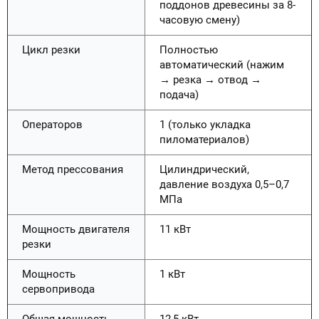
поддонов древесины за 8-
часовую смену)
Цикл резки
Полностью
автоматический (нажим
→ резка → отвод →
подача)
Операторов
1 (только укладка
пиломатериалов)
Метод прессования
Цилиндрический,
давление воздуха 0,5–0,7
МПа
Мощность двигателя
11 кВт
резки
Мощность
1 кВт
сервопривода
Общая мощность
12,5 кВт