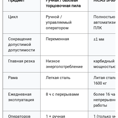
Предмет
Ручная / базовая
HICAS SF606
торцовочная пила
Цикл
Ручной /
Полностью
управляемый
автоматизи
оператором
ПЛК
Сокращение
Переменная
±1 мм
допустимой
допустимости
Главная резка
Низкое
карбидный д
энергопотребление
мощностью 1
Рама
Легкая сталь
Литая сталь,
1600 кг
Ежедневная
8 ч с перерывами
более 16 час
эксплуатация
непрерывно
работы
Операторов
1 + ручная
1 (только ук