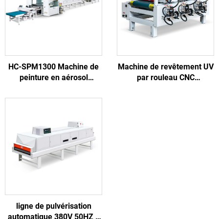
HC-SPM1300 Machine de
Machine de revêtement UV
peinture en aérosol
par rouleau CNC
automatisée pour le
automatique pour
traitement des portes en
panneaux meubles en PVC
bois dans l'usine de
meubles
ligne de pulvérisation
automatique 380V 50HZ 3